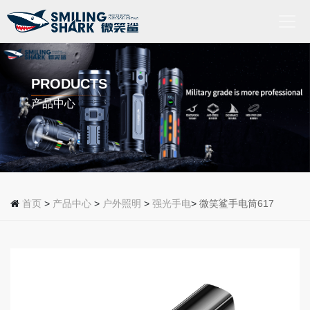
首
页
PRODUCTS
产品中心
关
于
我
们
产
品
首页
>
产品中心
>
户外照明
>
强光手电
>
微笑鲨手电筒617
中
心
新
闻
动
态