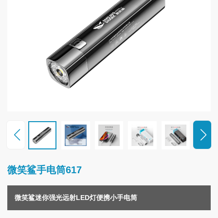
联
系
我
们
微笑鲨手电筒617
微笑鲨迷你强光远射LED灯便携小手电筒