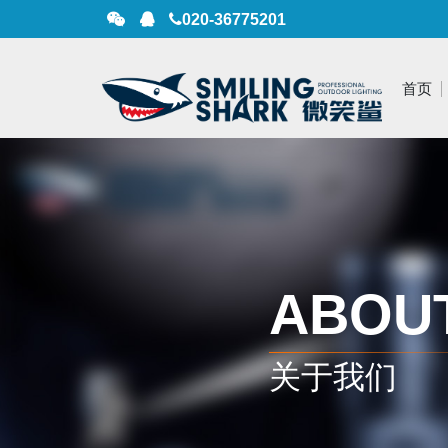
020-36775201
首页
户外照明
工业照明
强光手电
防爆产品
ABOU
专业手电
投光灯
头灯
自行车灯
关于我们
钓鱼灯
工作灯